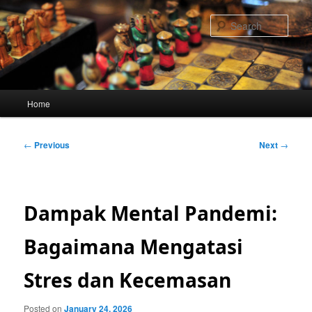
Skip
to
Sear
primary
content
Main
Home
menu
Post
←
Previous
Next
→
navigation
Dampak Mental Pandemi:
Bagaimana Mengatasi
Stres dan Kecemasan
Posted on
January 24, 2026