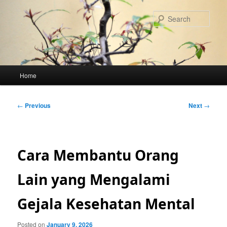
Skip
to
Sear
primary
content
Main
Home
menu
Post
←
Previous
Next
→
navigation
Cara Membantu Orang
Lain yang Mengalami
Gejala Kesehatan Mental
Posted on
January 9, 2026