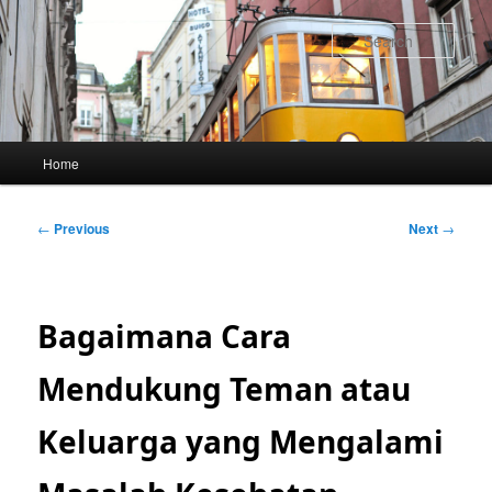
Skip
to
Sear
primary
content
Main
Home
menu
Post
←
Previous
Next
→
navigation
Bagaimana Cara
Mendukung Teman atau
Keluarga yang Mengalami